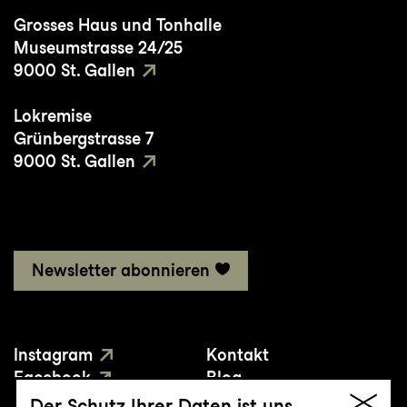
sehr unterschiedliche Partien: als Éponine
Grosses Haus und Tonhalle
glänzte sie am Staatstheater am
Museumstrasse 24/25
Gärtnerplatz in "Les Miserables", und
9000 St. Gallen
wirbelte als Polly Baker in "Crazy for You“
Lokremise
über die Bühne der Oper Graz.
Grünbergstrasse 7
9000 St. Gallen
Newsletter abonnieren
Instagram
Kontakt
Facebook
Blog
YouTube
Presse
Der Schutz Ihrer Daten ist uns