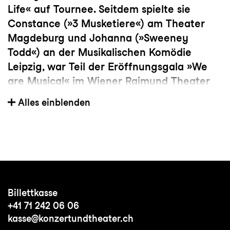
Life« auf Tournee. Seitdem spielte sie
Constance (»3 Musketiere«) am Theater
Magdeburg und Johanna (»Sweeney
Todd«) an der Musikalischen Komödie
Leipzig, war Teil der Eröffnungsgala »We
are Musical« im Wiener Raimund Theater
und verkörperte die junge Claire (»Der
Alles einblenden
Besuch der alten Dame«), Schwester Mary
Robert (»Sister Act«), Constanze Weber
(»Mozart!«) sowie Laura Gomez (»Miami
Nights«) bei den Freilichtspielen in
Tecklenburg. Zudem war sie in der
Titelrolle in der Europäischen
Billettkasse
Erstaufführung von »Lady Bess« am
+41 71 242 06 06
Theater St. Gallen zu erleben.
kasse@konzertundtheater.ch
Anschliessend schlüpfte Sie zeitlich in zwei