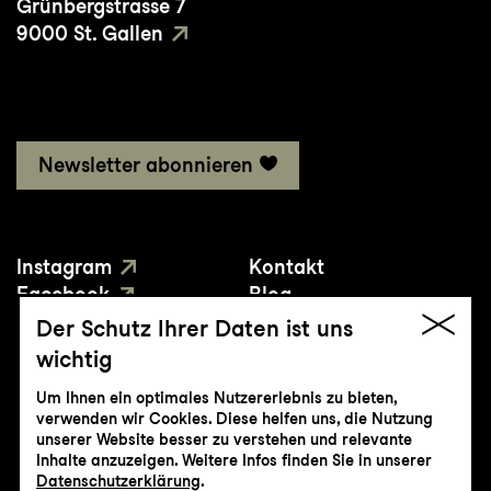
Grünbergstrasse 7
9000 St. Gallen
Newsletter abonnieren
Instagram
Kontakt
Facebook
Blog
YouTube
Presse
Der Schutz Ihrer Daten ist uns
wichtig
Um Ihnen ein optimales Nutzererlebnis zu bieten,
verwenden wir Cookies. Diese helfen uns, die Nutzung
unserer Website besser zu verstehen und relevante
Inhalte anzuzeigen. Weitere Infos finden Sie in unserer
© Genossenschaft Konzert und Theater
Datenschutzerklärung
.