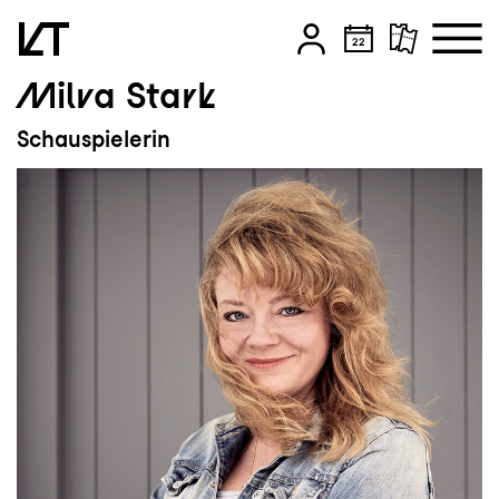
Milva Stark
Zum Hauptinhalt springen
Schauspielerin
Zum Footer springen