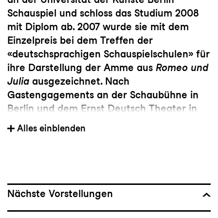
Schauspiel und schloss das Studium 2008
mit Diplom ab. 2007 wurde sie mit dem
Einzelpreis bei dem Treffen der
«deutschsprachigen Schauspielschulen» für
ihre Darstellung der Amme aus
Romeo und
Julia
ausgezeichnet. Nach
Gastengagements an der Schaubühne in
Berlin und dem Ernst Deutsch Theater in
Hamburg war sie ab 2008 fest im Ensemble
Alles einblenden
des Stadttheaters Bern und war dort bis
2021 engagiert. Ihre wichtigsten Arbeiten,
entstanden mit Elmar Goerden, Antje
Thoms, Erich Sidler, Matthias Kaschig,
Jonathan Loosli, Sebastian Klink, Jan
Nächste Vorstellungen
Stefan Schmieding und Christoph Frick. Seit
2021 ist sie als freischaffende