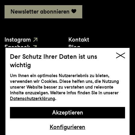
Newsletter abonnieren
Instagram
Kontakt
Facebook
Blog
YouTube
Presse
Der Schutz Ihrer Daten ist uns
wichtig
Um Ihnen ein optimales Nutzererlebnis zu bieten,
verwenden wir Cookies. Diese helfen uns, die Nutzung
unserer Website besser zu verstehen und relevante
Inhalte anzuzeigen. Weitere Infos finden Sie in unserer
© Genossenschaft Konzert und Theater
Datenschutzerklärung
.
St.Gallen
Akzeptieren
Impressum
Datenschutz
AGB
Intranet
Konfigurieren