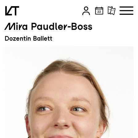
Mira Paudler-Boss
Zum Hauptinhalt springen
Dozentin Ballett
Zum Footer springen