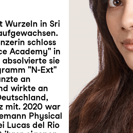
 Wurzeln in Sri
 aufgewachsen.
nzerin schloss
nce Academy" in
 absolvierte sie
gramm "N-Ext"
anzte an
nd wirkte an
 Deutschland,
 mit. 2020 war
Leemann Physical
i Lucas del Rio