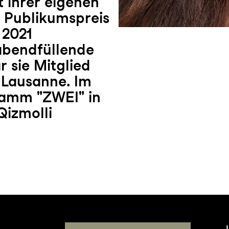
t ihrer eigenen
n Publikumspreis
 2021
abendfüllende
r sie Mitglied
Lausanne. Im
ramm "ZWEI" in
izmolli