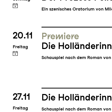
Liza Elliot in "Lady in the Dar
Fontheim) und Wilhelm in "Bla
Ein szenisches Oratorium von Mi
Barbara-David Brüesch).
20.11
Premiere
Die Holländerin
Freitag
Schauspiel nach dem Roman von 
27.11
Die Holländerin
Freitag
Schauspiel nach dem Roman von 