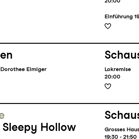
20:00
Einführung
1
nen
Schaus
Dorothee Elmiger
Lokremise
20:00
e
Schaus
 Sleepy Hollow
Grosses Hau
19:30 - 21:50