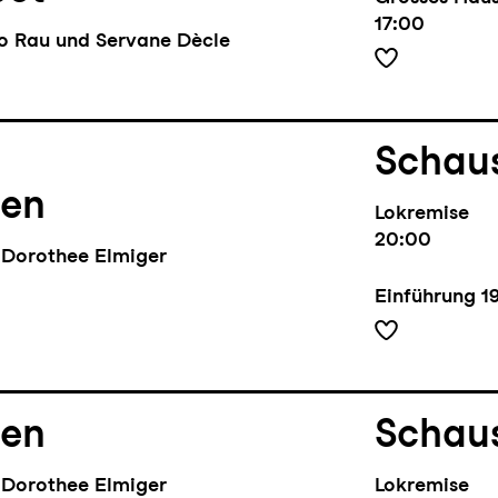
k" (R: Matthias
17:00
ck Rider" (R:
lo Rau und Servane Dècle
Schaus
nen
Lokremise
20:00
Dorothee Elmiger
Einführung
1
nen
Schaus
Dorothee Elmiger
Lokremise