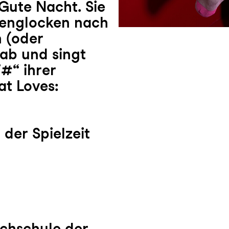
Gute Nacht. Sie
chenglocken nach
n (oder
 ab und singt
#“ ihrer
at Loves:
t der Spielzeit
chschule der