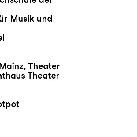
ür Musik und
el
 Mainz, Theater
hthaus Theater
otpot