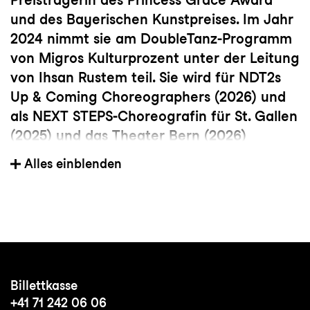
und des Bayerischen Kunstpreises. Im Jahr
2024 nimmt sie am DoubleTanz-Programm
von Migros Kulturprozent unter der Leitung
von Ihsan Rustem teil. Sie wird für NDT2s
Up & Coming Choreographers (2026) und
als NEXT STEPS-Choreografin für St. Gallen
(2025) und das Theater Bern (2026)
choreografieren. Ihre Arbeiten wurden bei
Alles einblenden
NUTIDA und Blois Danse gezeigt und von
Dare 2 Dance und Mannheim Arts & Film
ausgezeichnet. Zu ihren früheren Projekten
gehören eine Zusammenarbeit zwischen
bildender Kunst und Tanz mit dem
Kunstmuseum Basel für die Picasso/El
Billettkasse
Greco-Ausstellung und Orsolina 28. Ihr
+41 71 242 06 06
Duett
Us
wurde beim Choreografie-