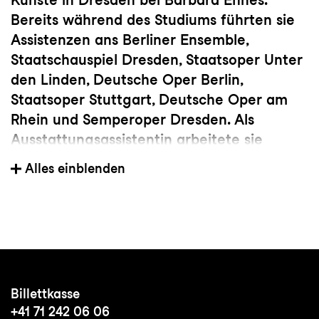
Bereits während des Studiums führten sie
Assistenzen ans Berliner Ensemble,
Staatschauspiel Dresden, Staatsoper Unter
den Linden, Deutsche Oper Berlin,
Staatsoper Stuttgart, Deutsche Oper am
Rhein und Semperoper Dresden. Als
Ausstattungsassistentin arbeitete sie
anschließend am Schauspiel Leipzig und
Alles einblenden
am Theater Basel. Seit 2022 ist sie
freischaffend tätig, unter anderem für das
Meininger Staatstheater, KlangForum
Heidelberg, ETA Hoffmann Theater
Bamberg, Festspielhaus Hellerau, Theater
Paderborn, Mozarteum Salzburg,
Billettkasse
Nationaltheater Mannheim und das
+41 71 242 06 06
Hessische Landestheater Marburg.