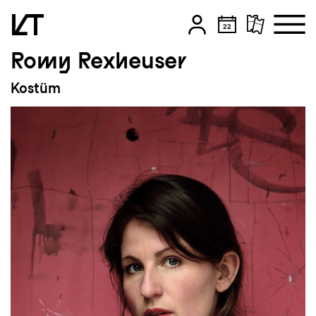
Romy Rexheuser
Zum Hauptinhalt springen
Kostüm
Zum Footer springen