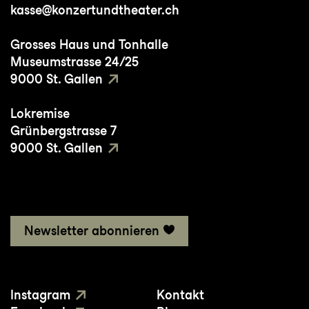
kasse@konzertundtheater.ch
Produktion «Dällebach Kari». Zuletzt spielte
sie im Ensemble und als Cover Sarah in
Grosses Haus und Tonhalle
«Tanz der Vampire» im Operettenhaus
Museumstrasse 24/25
Hamburg.
9000 St. Gallen
Lokremise
Grünbergstrasse 7
9000 St. Gallen
Newsletter abonnieren
Instagram
Kontakt