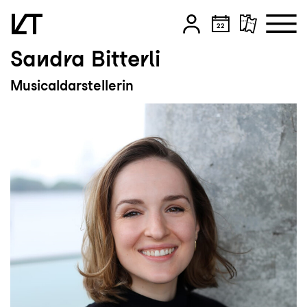
Sandra Bitterli
Zum Hauptinhalt springen
Musicaldarstellerin
Zum Footer springen