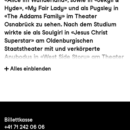
Hyde», «My Fair Lady» und als Pugsley in
«The Addams Family» im Theater
Osnabrück zu sehen. Nach dem Studium
wirkte sie als Soulgirl in «Jesus Christ
Superstar» am Oldenburgischen
Staatstheater mit und verkörperte
Anybodys in «West Side Story» am Theater
Erfurt. Es folgten Rollen wie u.a. die Lore
Alles einblenden
«Mit 17 hat man noch Träume» (Bonn) und
Patty in «Grease». 2021/22 war Sandra in
ihrer ersten Hauptrolle als Emma in «Der
Ball» im Le Théâtre Emmen und
anschliessend als Sira im Schweizer
Erfolgsmusical «Space Dream» zu sehen.
Billettkasse
2023 kehrte sie als Swing zurück in ihre
+41 71 242 06 06
Heimat auf die Thuner Seebühne für die