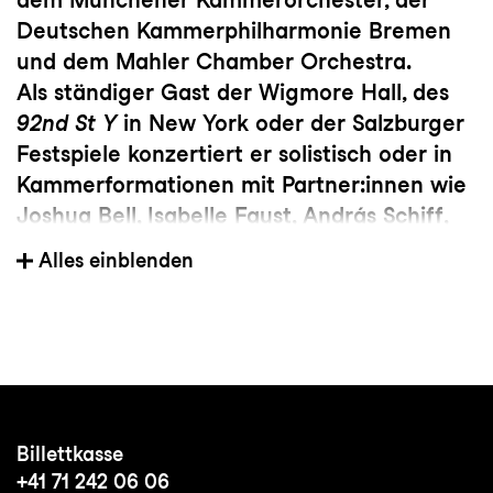
Deutschen Kammerphilharmonie Bremen
und dem Mahler Chamber Orchestra.
Als ständiger Gast der Wigmore Hall, des
92nd St Y
in New York oder der Salzburger
Festspiele konzertiert er solistisch oder in
Kammerformationen mit Partner:innen wie
Joshua Bell, Isabelle Faust, András Schiff,
Olli Mustonen, Connie Shih und Richard
Alles einblenden
Egarr. Seine Programme stellt er gern zu
besonderen Themen zusammen, darunter
zu Erkundungen tschechischer Musik, zur
Affinität des Cellos zur menschlichen
Stimme, zur Musik im Ersten Weltkrieg in
The Cello in Wartime
und zuletzt zur
Billettkasse
wechselseitigen Inspiration von
+41 71 242 06 06
Komponistinnen und Komponisten in