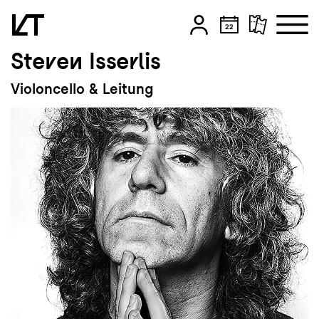
Steven Isserlis
Zum Hauptinhalt springen
Violoncello & Leitung
Zum Footer springen