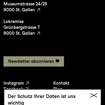
Museumstrasse 24/25
9000 St. Gallen
Lokremise
Grünbergstrasse 7
9000 St. Gallen
Newsletter abonnieren
Instagram
Kontakt
Facebook
Blog
YouTube
Presse
Der Schutz Ihrer Daten ist uns
wichtig