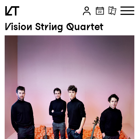
Vision String Quartet
Zum Hauptinhalt springen
Zum Footer springen