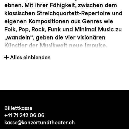
ebnen. Mit ihrer Fähigkeit, zwischen dem
klassischen Streichquartett-Repertoire und
eigenen Kompositionen aus Genres wie
Folk, Pop, Rock, Funk und Minimal Music zu
„wandeln“, geben die vier visionären
Künstler der Musikwelt neue Impulse.
Die Konzertformate des Quartetts sind
Alles einblenden
innovativ und vielseitig: Das
Streichquartett, das sich zugleich als Band
versteht, spielt in den klassischen
Konzertsälen wie der Elbphilharmonie
Hamburg, der Berliner Philharmonie und
der Wigmore Hall London sowie auf
Billettkasse
renommierten Festivals wie den
+41 71 242 06 06
Festspielen Mecklenburg- Vorpommern,
kasse@konzertundtheater.ch
dem Bodenseefestival, dem Beethovenfest