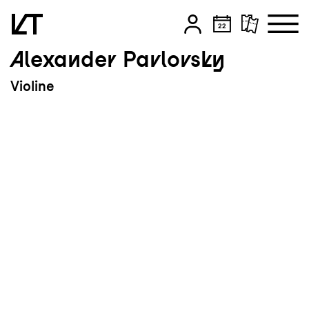
Alexander Pavlovsky
Zum Hauptinhalt springen
Violine
Zum Footer springen