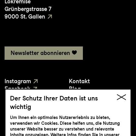
Lokremise
mit einer Auswahl Jiddischer Kabarett-
Grünbergstrasse 7
Lieder aus dem Warschau der 1920er-Jahre
9000 St. Gallen
zusammen mit der israelischen Sopranistin
Hila Baggio, und das zweite und
abschliessende Album der
Gesamteinspielung des Bartók-Zyklus.
Newsletter abonnieren
Instagram
Kontakt
Facebook
Blog
YouTube
Presse
Der Schutz Ihrer Daten ist uns
wichtig
Um Ihnen ein optimales Nutzererlebnis zu bieten,
verwenden wir Cookies. Diese helfen uns, die Nutzung
unserer Website besser zu verstehen und relevante
Inhalte anzuzeigen. Weitere Infos finden Sie in unserer