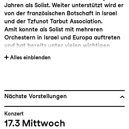
Jahren als Solist. Weiter unterstützt wird er
von der französischen Botschaft in Israel
und der Tzfunot Tarbut Association.
Amit konnte als Solist mit mehreren
Orchestern in Israel und Europa auftreten
und hat bereits unter vielen wichtigen
Dirigenten spielen dürfen, wie zum Beispiel
Alles einblenden
Maestro Zubin Mehta, Asher Fisch, David
Stern, Frederic Chaslin, Omer M. Wellber
und Alessandro Tortato. Er ist Gewinner
des François Shapira Preises 2015.
Nächste Vorstellungen
Konzert
17.3
Mittwoch