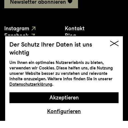
Newsletter abonnieren
Instagram
Kontakt
Facebook
Blog
YouTube
Presse
Der Schutz Ihrer Daten ist uns
wichtig
Um Ihnen ein optimales Nutzererlebnis zu bieten,
verwenden wir Cookies. Diese helfen uns, die Nutzung
unserer Website besser zu verstehen und relevante
Inhalte anzuzeigen. Weitere Infos finden Sie in unserer
© Genossenschaft Konzert und Theater
Datenschutzerklärung
.
St.Gallen
Akzeptieren
Impressum
Datenschutz
AGB
Intranet
Konfigurieren