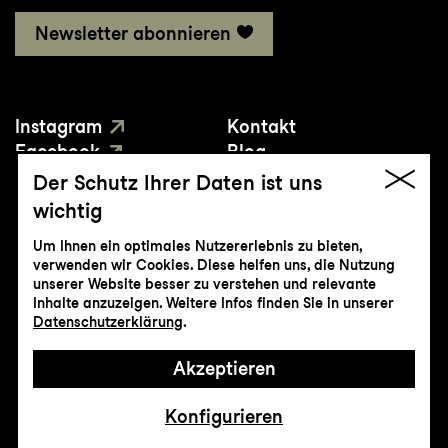
Newsletter abonnieren
Instagram
Kontakt
Facebook
Blog
YouTube
Presse
Der Schutz Ihrer Daten ist uns
wichtig
Um Ihnen ein optimales Nutzererlebnis zu bieten,
verwenden wir Cookies. Diese helfen uns, die Nutzung
unserer Website besser zu verstehen und relevante
Inhalte anzuzeigen. Weitere Infos finden Sie in unserer
© Genossenschaft Konzert und Theater
Datenschutzerklärung
.
St.Gallen
Akzeptieren
Impressum
Datenschutz
AGB
Intranet
Konfigurieren