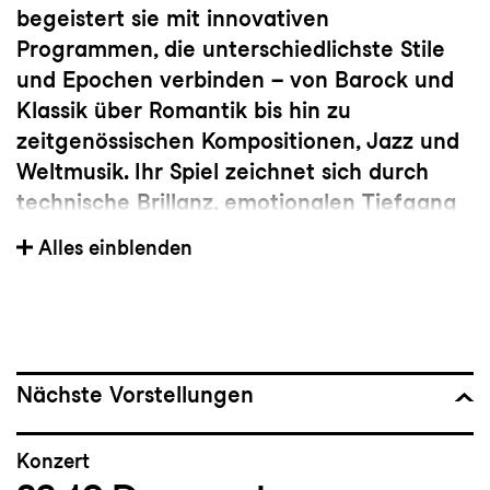
begeistert sie mit innovativen
Programmen, die unterschiedlichste Stile
und Epochen verbinden – von Barock und
Klassik über Romantik bis hin zu
zeitgenössischen Kompositionen, Jazz und
Weltmusik. Ihr Spiel zeichnet sich durch
technische Brillanz, emotionalen Tiefgang
und einen unverwechselbaren Klang aus.
Alles einblenden
Bereits früh machte Asya Fateyeva
international auf sich aufmerksam: 2014
schrieb sie Geschichte, als sie als erste
Frau das Finale des renommierten
Internationalen Adolphe-Sax-Wettbewerbs
Nächste Vorstellungen
in Belgien erreichte und den dritten Platz
belegte. Seitdem gilt sie als Pionierin, die
Konzert
das Saxophon in der klassischen