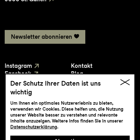
Newsletter abonnieren
Instagram
Kontakt
Facebook
Blog
YouTube
Presse
Der Schutz Ihrer Daten ist uns
wichtig
Um Ihnen ein optimales Nutzererlebnis zu bieten,
verwenden wir Cookies. Diese helfen uns, die Nutzung
unserer Website besser zu verstehen und relevante
Inhalte anzuzeigen. Weitere Infos finden Sie in unserer
© Genossenschaft Konzert und Theater
Datenschutzerklärung
.
St.Gallen