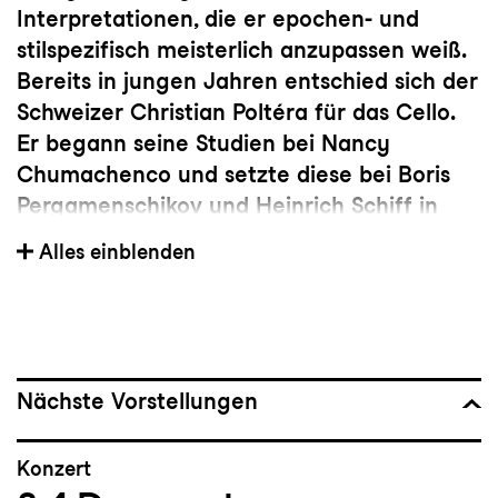
Interpretationen, die er epochen- und
stilspezifisch meisterlich anzupassen weiß.
Bereits in jungen Jahren entschied sich der
Schweizer Christian Poltéra für das Cello.
Er begann seine Studien bei Nancy
Chumachenco und setzte diese bei Boris
Pergamenschikov und Heinrich Schiff in
Salzburg und Wien fort. 2004 wurde er mit
Alles einblenden
dem
Borletti-Buitoni Award
ausgezeichnet
und als
BBC New Generation Artist
gekürt.
Als
Rising Star
konnte er sich zwei Jahre
später in allen großen europäischen
Konzerthallen dem Publikum präsentieren.
Nächste Vorstellungen
Seit 2013 ist Christian Poltéra
künstlerischer Leiter der
Konzert
Kammermusiktage in der Bergkirche