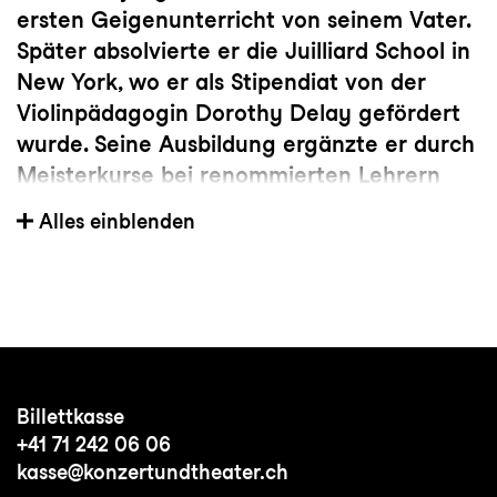
ersten Geigenunterricht von seinem Vater.
Später absolvierte er die Juilliard School in
New York, wo er als Stipendiat von der
Violinpädagogin Dorothy Delay gefördert
wurde. Seine Ausbildung ergänzte er durch
Meisterkurse bei renommierten Lehrern
und dem legendären Yehudi Menuhin. Im
Alles einblenden
Laufe seiner Karriere gewann er nationale
und internationale Wettbewerbe und
wurde mehrfach für seine herausragenden
Leistungen ausgezeichnet. Er spielte unter
der Leitung bedeutender Dirigenten wie
Lorin Maazel, Zubin Mehta und Gerd
Billettkasse
Albrecht und wirkte als Konzertmeister in
+41 71 242 06 06
Orchestern wie dem Qatar Philharmonic
kasse@konzertundtheater.ch
Orchestra und dem Orquesta Sinfónica de