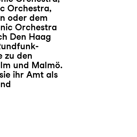
c Orchestra,
n oder dem
nic Orchestra
ch Den Haag
Rundfunk-
e zu den
olm und Malmö.
sie ihr Amt als
and