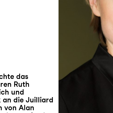
chte das
eren Ruth
ich und
an die Juilliard
n von Alan