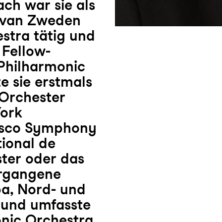
ch war sie als
p van Zweden
stra tätig und
 Fellow-
Philharmonic
e sie erstmals
 Orchester
York
cisco Symphony
ional de
ster oder das
ergangene
opa, Nord- und
 und umfasste
nic Orchestra,