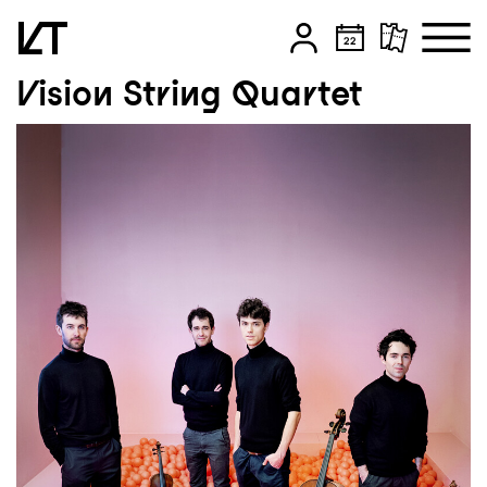
Vision String Quartet
Zum Hauptinhalt springen
Zum Footer springen