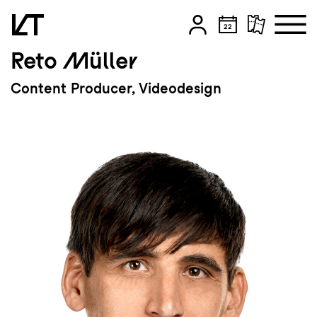
Reto Müller
Zum Hauptinhalt springen
Content Producer, Videodesign
Zum Footer springen