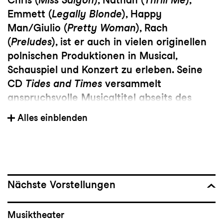
Emmett (
Legally Blonde
), Happy
Man/Giulio (
Pretty Woman
), Rach
(
Preludes
), ist er auch in vielen originellen
polnischen Produktionen in Musical,
Schauspiel und Konzert zu erleben. Seine
CD
Tides and Times
versammelt
anspruchsvolle Musicaltitel abseits des
Mainstreams. Ausbildung: Musikakademie
Alles einblenden
in Gdańsk und Filmhochschule K.
Kieślowski in Katowice.
Nächste Vorstellungen
Musiktheater