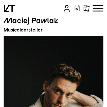
Maciej Pawlak
Zum Hauptinhalt springen
Musicaldarsteller
Zum Footer springen