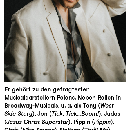
Er gehört zu den gefragtesten
Musicaldarstellern Polens. Neben Rollen in
Broadway-Musicals, u. a. als Tony (
West
Side Story
), Jon (
Tick, Tick…Boom!
), Judas
(
Jesus Christ Superstar
), Pippin (
Pippin
),
Chris (
Miss Saigon
), Nathan (
Thrill Me
),