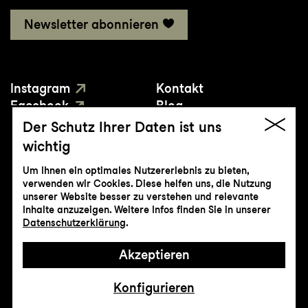
Newsletter abonnieren
Instagram
Kontakt
Facebook
Blog
YouTube
Presse
Der Schutz Ihrer Daten ist uns
wichtig
Um Ihnen ein optimales Nutzererlebnis zu bieten,
verwenden wir Cookies. Diese helfen uns, die Nutzung
unserer Website besser zu verstehen und relevante
Inhalte anzuzeigen. Weitere Infos finden Sie in unserer
© Genossenschaft Konzert und Theater
Datenschutzerklärung
.
St.Gallen
Akzeptieren
Impressum
Datenschutz
AGB
Intranet
Konfigurieren