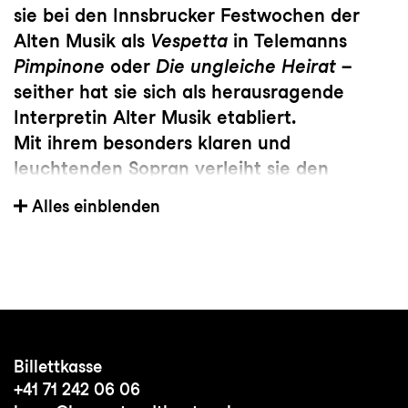
sie bei den Innsbrucker Festwochen der
Alten Musik als
Vespetta
in Telemanns
Pimpinone
oder
Die ungleiche Heirat
–
seither hat sie sich als herausragende
Interpretin Alter Musik etabliert.
Mit ihrem besonders klaren und
leuchtenden Sopran verleiht sie den
Oratorien von Bach bis Mendelssohn eine
Alles einblenden
besondere Tiefe. Ihre stilistische
Vielseitigkeit macht sie zu einer gefragten
Künstlerin an international bedeutenden
Häusern und Festivals. Besonders
hervorzuheben ist ihr regelmäßiges
Engagement an der Hamburger
Billettkasse
Elbphilharmonie, wo sie unter anderem in
+41 71 242 06 06
Mozarts
c-Moll-Messe
, Haydns
Die