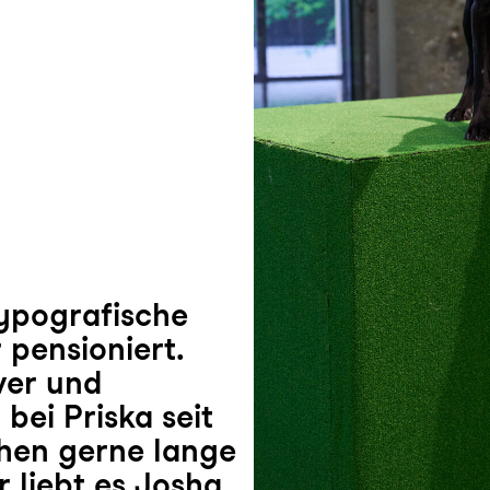
typografische
 pensioniert.
ver und
 bei Priska seit
chen gerne lange
liebt es Josha,