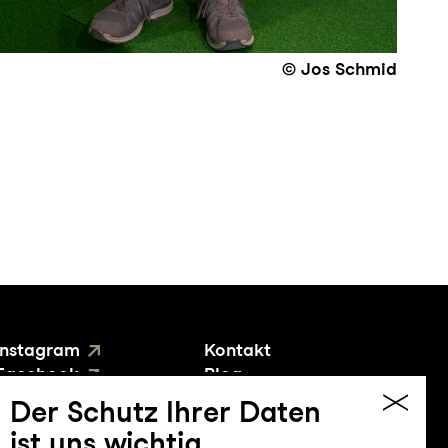
© Jos Schmid
Instagram
Kontakt
Facebook
Blog
YouTube
Presse
Der Schutz Ihrer Daten
ist uns wichtig