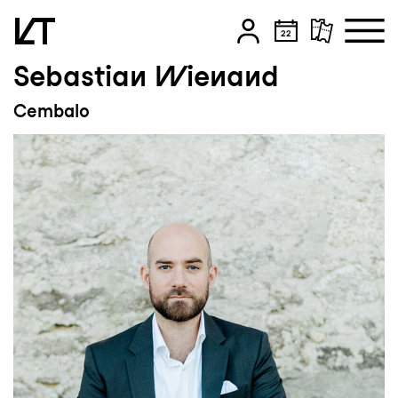
Sebastian Wienand
Zum Hauptinhalt springen
Cembalo
Zum Footer springen