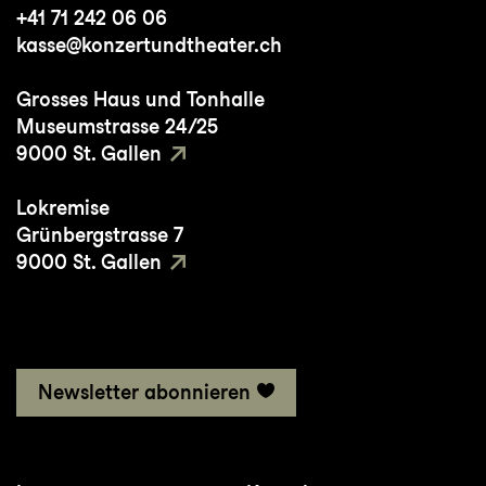
+41 71 242 06 06
Möglichkeit hat, einige der
kasse@konzertundtheater.ch
interessantesten Musiker außerhalb der
Alten Musik-Szene kennenzulernen.
Grosses Haus und Tonhalle
Museumstrasse 24/25
9000 St. Gallen
Lokremise
Grünbergstrasse 7
9000 St. Gallen
Newsletter abonnieren