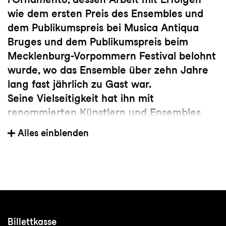
wie dem ersten Preis des Ensembles und
dem Publikumspreis bei Musica Antiqua
Bruges und dem Publikumspreis beim
Mecklenburg-Vorpommern Festival belohnt
wurde, wo das Ensemble über zehn Jahre
lang fast jährlich zu Gast war.
Seine Vielseitigkeit hat ihn mit
renommierten Künstlern und Ensembles
der klassischen Musik zusammengeführt. Er
Alles einblenden
ist Mitglied des Freiburger
Barockorchesters und arbeitet eng mit
dem Flötisten Maurice Steger, dem B'Rock
Orchestra und der Akademie für Alte Musik
Berlin zusammen. Sebastian Wienand ist
außerdem Mitglied des Zürcher
Billettkasse
Kammerorchesters, wodurch er die