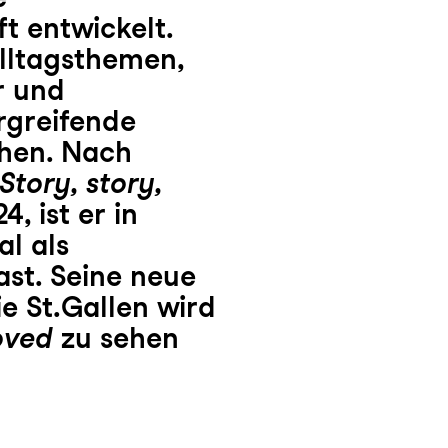
t entwickelt.
lltagsthemen,
r und
rgreifende
ehen. Nach
Story, story,
 ist er in
al als
ast. Seine neue
e St.Gallen wird
oved
zu sehen