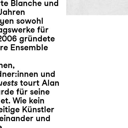
te Blanche und
 Jahren
Øyen sowohl
agswerke für
 2006 gründete
näre Ensemble
nen,
dner:innen und
uests
tourt Alan
rde für seine
t. Wie kein
eitige Künstler
neinander und
e