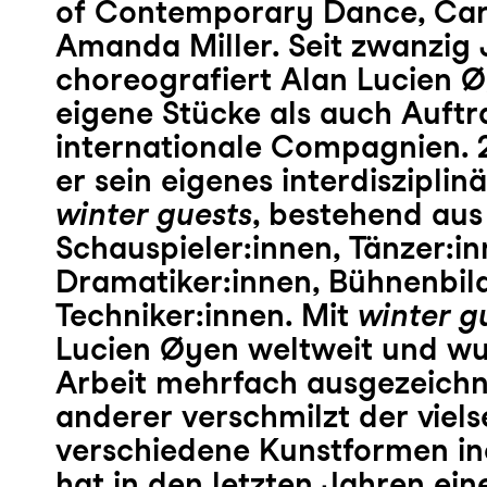
of Contemporary Dance, Car
Amanda Miller. Seit zwanzig
choreografiert Alan Lucien 
eigene Stücke als auch Auftr
internationale Compagnien.
er sein eigenes interdiszipli
winter guests
, bestehend aus
Schauspieler:innen, Tänzer:in
Dramatiker:innen, Bühnenbil
Techniker:innen. Mit
winter g
Lucien Øyen weltweit und wu
Arbeit mehrfach ausgezeichne
anderer verschmilzt der viels
verschiedene Kunstformen i
hat in den letzten Jahren ein