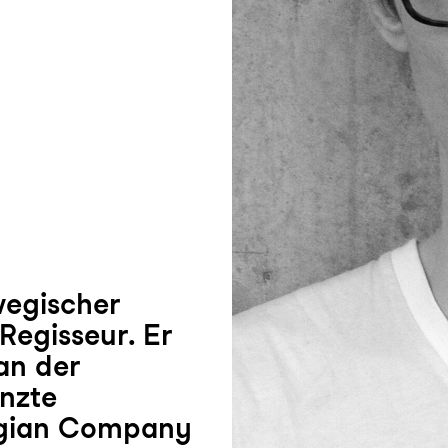
wegischer
Regisseur. Er
 an der
nzte
egian Company