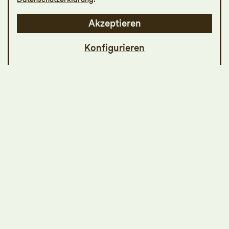
Akzeptieren
Konfigurieren
Aida ist eine äthiopische Prinzessin, die als
Kriegsgefangene lebt. Sie liebt Radamès,
den ägyptischen Heerführer, der eigentlich
ihr Feind ist und die ägyptische
Königstochter Amneris heiraten soll. Doch
Radamès liebt Aida. Die junge Liebe wird
zum Spielball gewissenloser Machtpolitik
eines zementierten politischen Systems -
und endet tödlich. Mit Verdis
faszinierendem Meisterwerk in der Regie