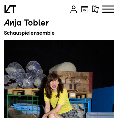
Anja Tobler
Zum Hauptinhalt springen
Schauspielensemble
Zum Footer springen