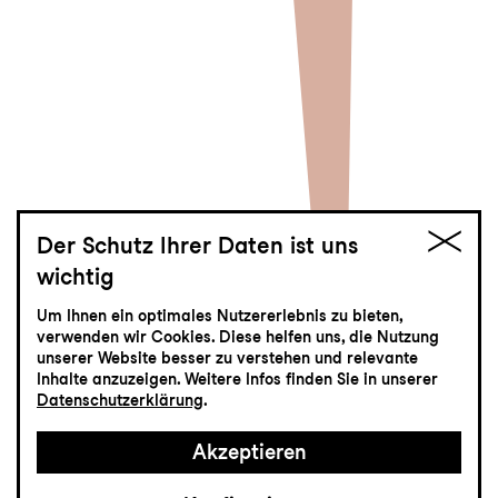
Der Schutz Ihrer Daten ist uns
wichtig
jung
Um Ihnen ein optimales Nutzererlebnis zu bieten,
Tom Sawyer und
verwenden wir Cookies. Diese helfen uns, die Nutzung
unserer Website besser zu verstehen und relevante
Huckleberry Finn
Inhalte anzuzeigen. Weitere Infos finden Sie in unserer
Datenschutzerklärung
.
Familienstück nach Mark Twain mit
Akzeptieren
Musik von Kurt Weill