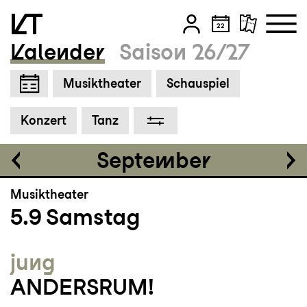
Kalender
Saison 26/27
Einführung
18:30
Zum Hauptinhalt springen
Musiktheater
Schauspiel
Zum Footer springen
Tickets
Konzert
Tanz
CHF 35-75
September
Musiktheater
5.9
Samstag
jung
ANDERSRUM!