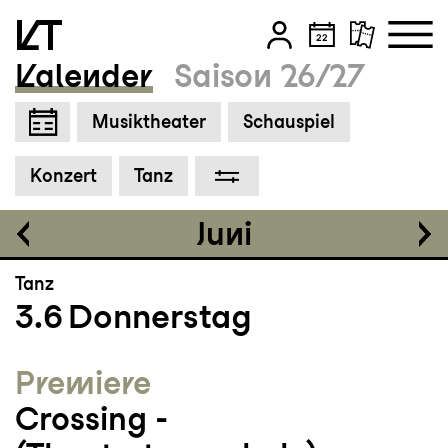
Grosses Haus
19:30
Kalender
Saison 26/27
Zum Hauptinhalt springen
Musiktheater
Schauspiel
Zum Footer springen
Tickets
Konzert
Tanz
CHF 50-100
Juni
Tanz
3.6
Donnerstag
Premiere
Crossing ­