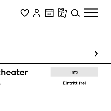
piel
Tickets
CHF 35
theater
Info
Eintritt frei
s