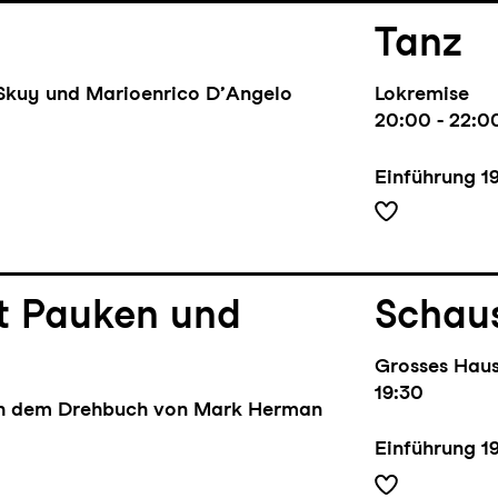
Tanz
Skuy und Marioenrico D’Angelo
Lokremise
20:00 - 22:0
Einführung
1
it Pauken und
Schaus
Grosses Hau
19:30
ch dem Drehbuch von Mark Herman
Einführung
1