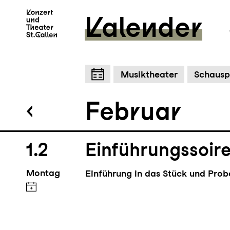
Kalender
Zum letzten Ma
Zum Hauptinhalt springen
Z
Die Holländerin
Musiktheater
Schausp
Schauspiel nach dem Roman von 
Februar
1.2
Einführungssoir
Montag
Einführung in das Stück und Pro