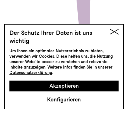
Der Schutz Ihrer Daten ist uns
wichtig
Die Bäume
Um Ihnen ein optimales Nutzererlebnis zu bieten,
verwenden wir Cookies. Diese helfen uns, die Nutzung
Ein spätes Requiem
unserer Website besser zu verstehen und relevante
Schauspiel von Ariane von Graffenried
Inhalte anzuzeigen. Weitere Infos finden Sie in unserer
und Martin Bieri
Datenschutzerklärung
.
Akzeptieren
Konfigurieren
Die Obstbäume sollen fallen. Dutzende