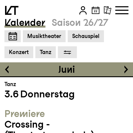
Grosses Haus
19:30
Kalender
Saison 26/27
Zum Hauptinhalt springen
Musiktheater
Schauspiel
Zum Footer springen
Tickets
Konzert
Tanz
CHF 50-100
Juni
Tanz
3.6
Donnerstag
Premiere
Crossing ­