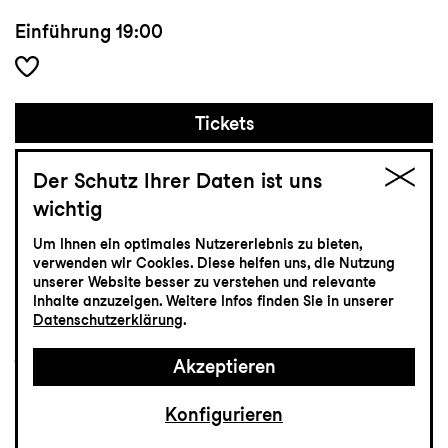
Einführung
19:00
Tickets
CHF 25-70
Der Schutz Ihrer Daten ist uns
wichtig
Konzert
Um Ihnen ein optimales Nutzererlebnis zu bieten,
verwenden wir Cookies. Diese helfen uns, die Nutzung
5.11
Donnerstag
unserer Website besser zu verstehen und relevante
Inhalte anzuzeigen. Weitere Infos finden Sie in unserer
Datenschutzerklärung
.
jung
Akzeptieren
Magische Welten
Konfigurieren
Schulkonzert
Tonhalle