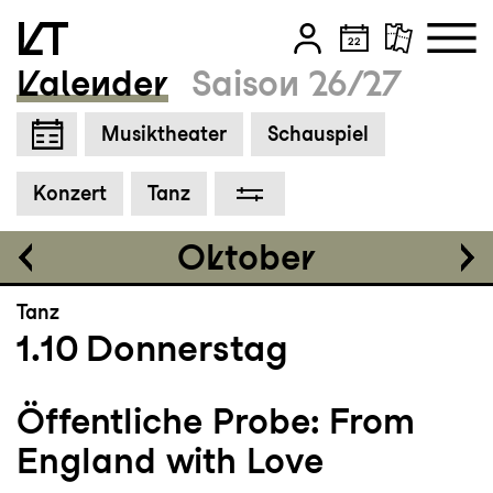
Grosses Haus
19:30
Kalender
Saison 26/27
Zum Hauptinhalt springen
Musiktheater
Schauspiel
Zum Footer springen
Tickets
Konzert
Tanz
CHF 25-70
Oktober
Tanz
1.10
Donnerstag
Öffentliche Probe: From
England with Love