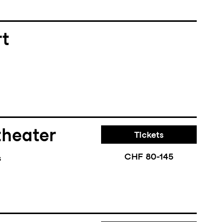
rt
theater
Tickets
CHF 80-145
s