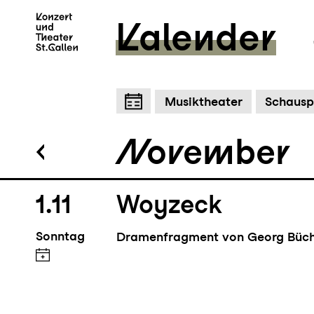
Kalender
Hair
Zum Hauptinhalt springen
Z
Musiktheater
Schausp
The American Tribal Love-Rock M
November
1.11
Woyzeck
Sonntag
Dramenfragment von Georg Büc