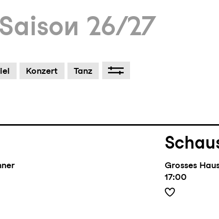
Saison 26/27
Musik
um Footer springen
iel
Konzert
Tanz
usical
Grosses Hau
19:00 - 21:20
Schaus
hner
Grosses Hau
17:00