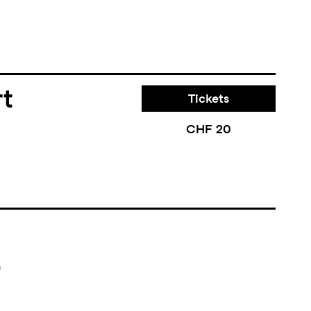
rt
Tickets
CHF 20
n