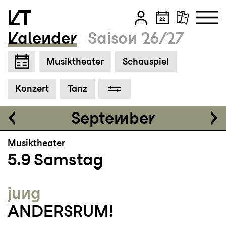
Kalender
Saison 26/27
Einführung
18:30
Zum Hauptinhalt springen
Musiktheater
Schauspiel
Zum Footer springen
Tickets
Konzert
Tanz
CHF 35-75
September
Musiktheater
5.9
Samstag
jung
ANDERSRUM!