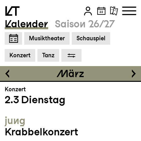
Einführung
16:30
Kalender
Saison 26/27
Cool Down im Anschluss
Zum Hauptinhalt springen
Musiktheater
Schauspiel
Zum Footer springen
Tickets
Konzert
Tanz
CHF 35
März
Konzert
2.3
Dienstag
jung
Krabbelkonzert