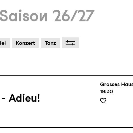
Saison 26/27
Tanz
schem Tanz und Flamenco
Grosses Hau
um Footer springen
19:30
iel
Konzert
Tanz
Einführung
1
Grosses Hau
19:30
 Adieu!