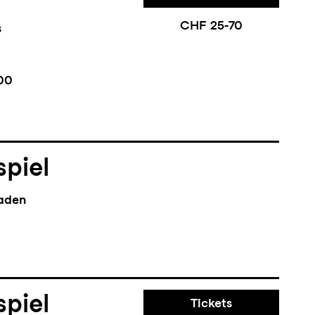
CHF 25-70
s
00
piel
aden
piel
Tickets