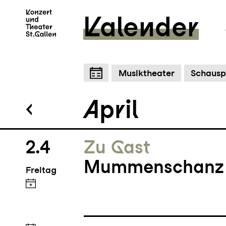
Kalender
Pulso
Tanzabend zwischen zeitgenössi
Zum Hauptinhalt springen
Z
Musiktheater
Schausp
April
2.4
Zu Gast
Mummenschanz -
Freitag