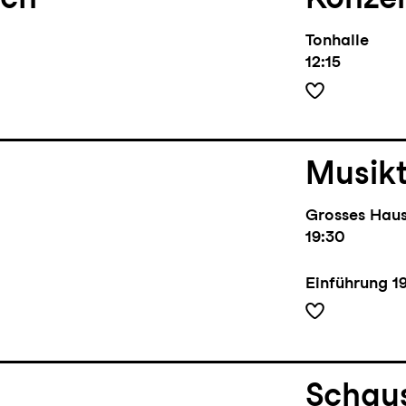
nch
Konze
Tonhalle
12:15
Musik
Grosses Hau
19:30
Einführung
1
Schaus