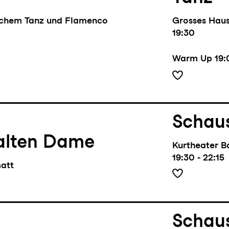
schem Tanz und Flamenco
Grosses Hau
19:30
Warm Up
19:
Schaus
alten Dame
Kurtheater B
19:30 - 22:15
matt
l
Schaus