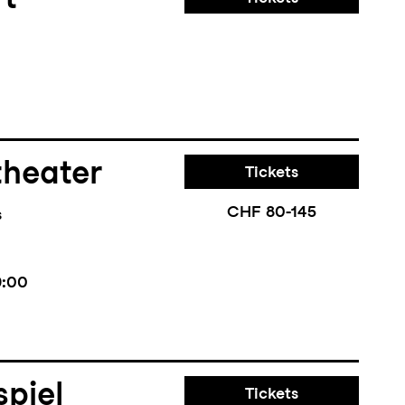
rt
theater
Tickets
CHF 80-145
s
9:00
piel
Tickets