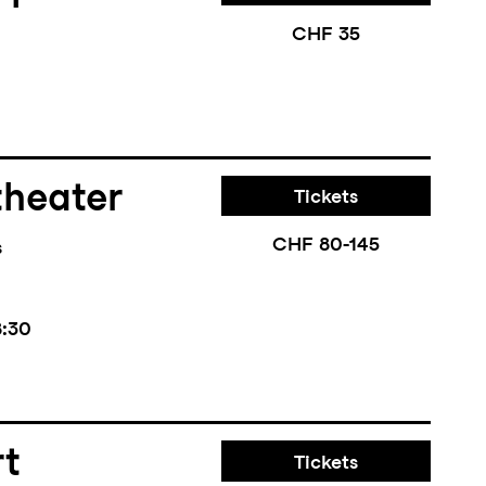
CHF 35
theater
Tickets
CHF 80-145
s
8:30
rt
Tickets