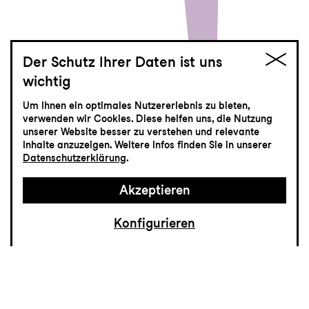
Der Schutz Ihrer Daten ist uns
wichtig
St.Galler Festspiele
Um Ihnen ein optimales Nutzererlebnis zu bieten,
Don Quijote
verwenden wir Cookies. Diese helfen uns, die Nutzung
unserer Website besser zu verstehen und relevante
Inhalte anzuzeigen. Weitere Infos finden Sie in unserer
Schauspiel nach dem Roman von Miguel
Datenschutzerklärung
.
de Cervantes
Akzeptieren
Konfigurieren
Gibt es einen grösseren Phantasten als
Don Quijote? Seine Welt steht auf dem