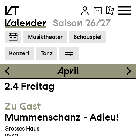
Kalender
Saison 26/27
Einführung
19:00
Zum Hauptinhalt springen
Musiktheater
Schauspiel
Zum Footer springen
Tickets
Konzert
Tanz
CHF 25-70
April
2.4
Freitag
Zu Gast
Mummenschanz - Adieu!
Grosses Haus