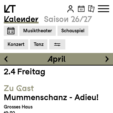
Kalender
Saison 26/27
Einführung
19:00
Zum Hauptinhalt springen
Musiktheater
Schauspiel
Zum Footer springen
Tickets
Konzert
Tanz
CHF 25-70
April
2.4
Freitag
Zu Gast
Mummenschanz - Adieu!
Grosses Haus