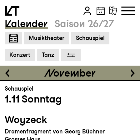
Grosses Haus
19:00 - 21:20
Kalender
Saison 26/27
Zum Hauptinhalt springen
Musiktheater
Schauspiel
Zum Footer springen
Tickets
Konzert
Tanz
CHF 80-145
November
Schauspiel
1.11
Sonntag
Woyzeck
Dramenfragment von Georg Büchner
Grosses Haus