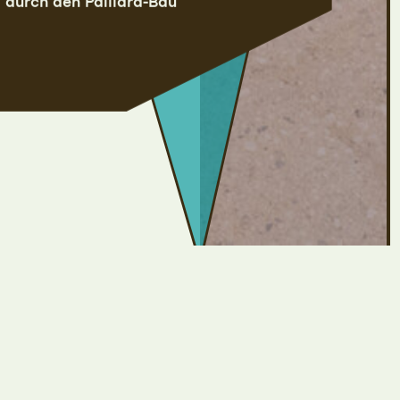
 durch den Paillard-Bau
Dauer: ca. 1 Stun