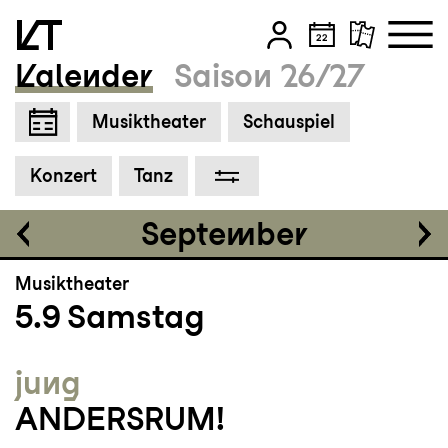
Kalender
Saison 26/27
Einführung
18:30
Zum Hauptinhalt springen
Musiktheater
Schauspiel
Zum Footer springen
Tickets
Konzert
Tanz
CHF 35-75
September
Musiktheater
5.9
Samstag
jung
ANDERSRUM!