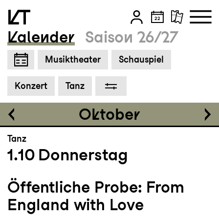
Grosses Haus
19:30
Kalender
Saison 26/27
Zum Hauptinhalt springen
Musiktheater
Schauspiel
Zum Footer springen
Tickets
Konzert
Tanz
CHF 25-70
Oktober
Tanz
1.10
Donnerstag
Öffentliche Probe: From
England with Love