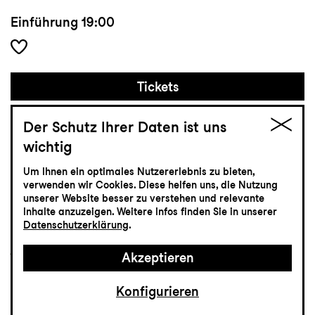
Einführung
19:00
Tickets
CHF 25-70
Der Schutz Ihrer Daten ist uns
wichtig
Konzert
Um Ihnen ein optimales Nutzererlebnis zu bieten,
verwenden wir Cookies. Diese helfen uns, die Nutzung
5.11
Donnerstag
unserer Website besser zu verstehen und relevante
Inhalte anzuzeigen. Weitere Infos finden Sie in unserer
Datenschutzerklärung
.
jung
Akzeptieren
Magische Welten
Konfigurieren
Schulkonzert
Tonhalle