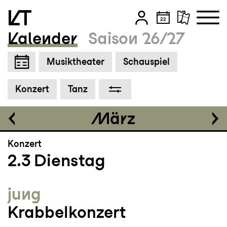
Einführung
16:30
Kalender
Saison 26/27
Cool Down im Anschluss
Zum Hauptinhalt springen
Musiktheater
Schauspiel
Zum Footer springen
Tickets
Konzert
Tanz
CHF 35
März
Konzert
2.3
Dienstag
jung
Krabbelkonzert