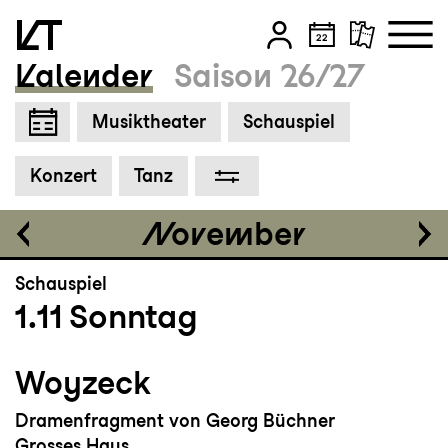
Grosses Haus
19:00 - 21:20
Kalender
Saison 26/27
Zum Hauptinhalt springen
Musiktheater
Schauspiel
Zum Footer springen
Tickets
Konzert
Tanz
CHF 80-145
November
Schauspiel
1.11
Sonntag
Woyzeck
Dramenfragment von Georg Büchner
Grosses Haus