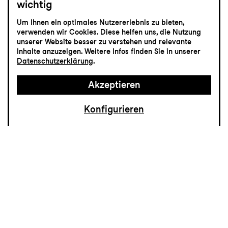
wichtig
Die
Um Ihnen ein optimales Nutzererlebnis zu bieten,
Holländerinnen
verwenden wir Cookies. Diese helfen uns, die Nutzung
unserer Website besser zu verstehen und relevante
Inhalte anzuzeigen. Weitere Infos finden Sie in unserer
Schauspiel nach dem Roman von
Datenschutzerklärung
.
Dorothee Elmiger
Akzeptieren
Konfigurieren
Die Ostschweizerin Dorothee Elmiger hat
mit ihrem Roman
Die Holländerinnen
den
Schweizer und den Deutschen Buchpreis
gewonnen. Nur ein Jahr nach dem
Erscheinen bringt das Schauspiel St.Gallen
diese abgründig verschlungene Expedition