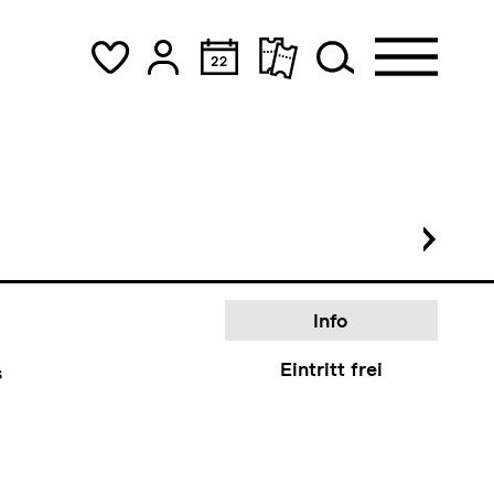
piel
Tickets
CHF 25-70
s
Info
Eintritt frei
s