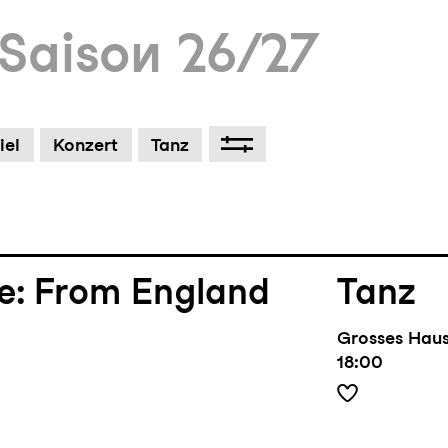
Saison 26/27
Schaus
um Footer springen
iel
Konzert
Tanz
hner
Grosses Hau
19:30
be: From England
Tanz
Grosses Hau
18:00