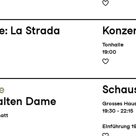
e: La Strada
Konze
Tonhalle
19:00
e
Schaus
alten Dame
Grosses Hau
19:30 - 22:15
matt
Einführung
1