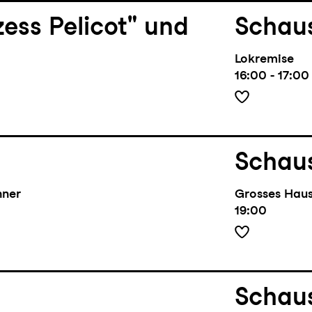
zess Pelicot" und
Schaus
Lokremise
16:00 - 17:00
Schaus
hner
Grosses Hau
19:00
Schaus