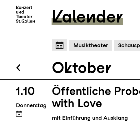
Kalender
29.9
Woyzeck
Zum Hauptinhalt springen
Z
Musiktheater
Schausp
Dienstag
Dramenfragment von Georg Büc
Oktober
1.10
Öffentliche Pro
with Love
Donnerstag
mit Einführung und Ausklang