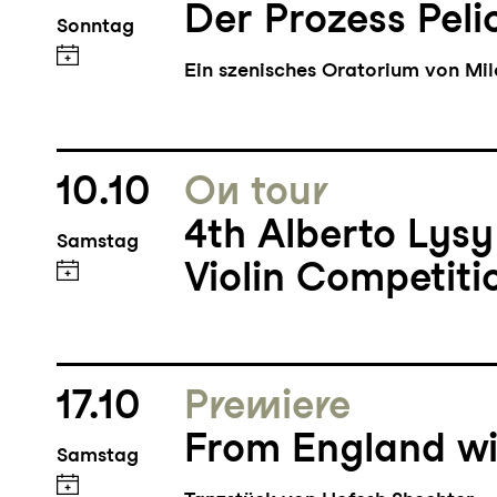
Der Prozess Peli
Sonntag
Ein szenisches Oratorium von Mi
10.10
On tour
4th Alberto Lysy
Samstag
Violin Competiti
17.10
Premiere
From England wi
Samstag