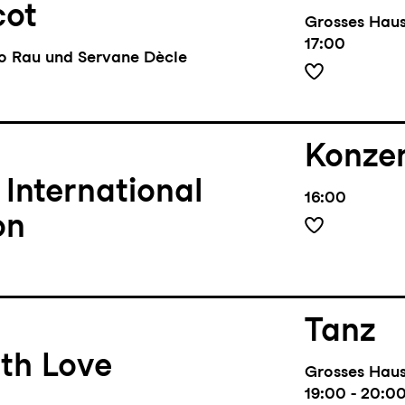
cot
Grosses Hau
17:00
lo Rau und Servane Dècle
Konze
 International
16:00
on
Tanz
th Love
Grosses Hau
19:00 - 20:0