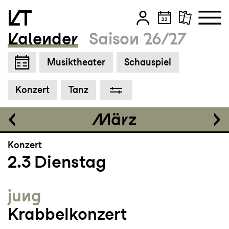
Einführung
16:30
Kalender
Saison 26/27
Cool Down im Anschluss
Zum Hauptinhalt springen
Musiktheater
Schauspiel
Zum Footer springen
Tickets
Konzert
Tanz
CHF 35
März
Konzert
2.3
Dienstag
jung
Krabbelkonzert