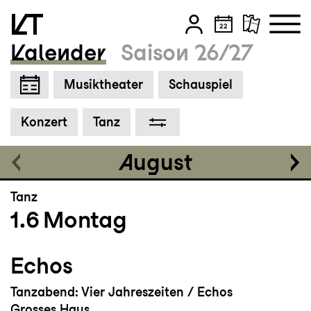
Hair
Kalender
Saison 26/27
The American Tribal Love-Rock Musical
Zum Hauptinhalt springen
Musiktheater
Schauspiel
Grosses Haus
17:00 - 19:20
Zum Footer springen
Konzert
Tanz
August
Tanz
1.6
Montag
Echos
Tanzabend: Vier Jahreszeiten / Echos
Grosses Haus